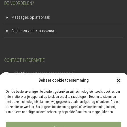
DE VOORDELEN?
Massages op afspraak
Altijd een vaste masseuse
CONTACT INFORMATIE
info@roosontspanningsmassage.nl
Beheer cookie toestemming
06-40 79 76 67
Om de beste ervaringen te bieden, gebruiken wij technologieën zoals cookies om
informatie over je apparaat op te slaan en/of te raadplegen. Door in te stemmen
KVK:
76914186
met deze technologieën kunnen wij gegevens zoals surfgedrag of unieke ID's op
deze site verwerken. Als je geen toestemming geeft of uw toestemming intrekt,
kan dit een nadelige invloed hebben op bepaalde functies en mogelijkheden.
Zuster Siffelslaan 3,
1761 DS, Anna Paulowna