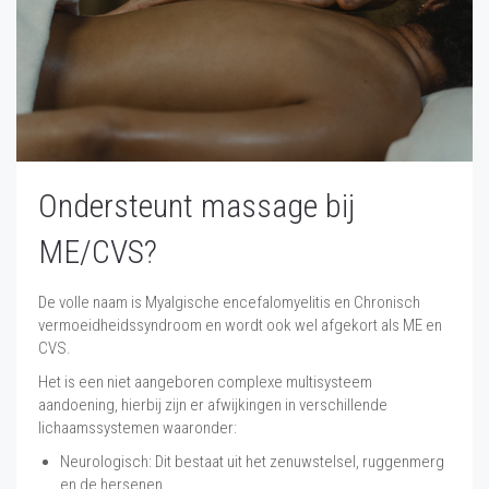
Ondersteunt massage bij
ME/CVS?
De volle naam is Myalgische encefalomyelitis en Chronisch
vermoeidheidssyndroom en wordt ook wel afgekort als ME en
CVS.
Het is een niet aangeboren complexe multisysteem
aandoening, hierbij zijn er afwijkingen in verschillende
lichaamssystemen waaronder:
Neurologisch: Dit bestaat uit het zenuwstelsel, ruggenmerg
en de hersenen.