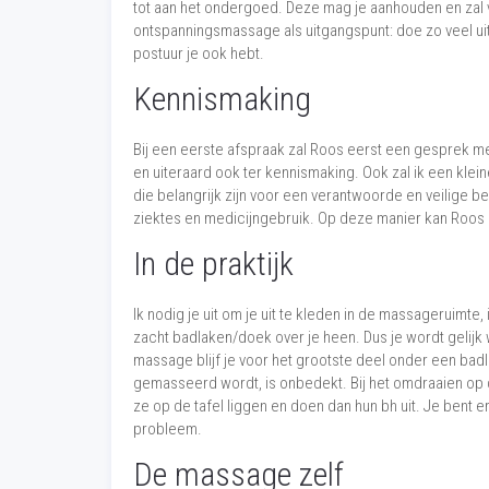
tot aan het ondergoed. Deze mag je aanhouden en zal
ontspanningsmassage als uitgangspunt: doe zo veel uit a
postuur je ook hebt.
Kennismaking
Bij een eerste afspraak zal Roos eerst een gesprek m
en uiteraard ook ter kennismaking. Ook zal ik een klei
die belangrijk zijn voor een verantwoorde en veilige be
ziektes en medicijngebruik. Op deze manier kan Roo
In de praktijk
Ik nodig je uit om je uit te kleden in de massageruimte, 
zacht badlaken/doek over je heen. Dus je wordt gelijk 
massage blijf je voor het grootste deel onder een badl
gemasseerd wordt, is onbedekt. Bij het omdraaien op
ze op de tafel liggen en doen dan hun bh uit. Je bent er 
probleem.
De massage zelf