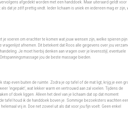
 vervolgens afgedekt worden met een handdoek. Maar uiteraard geldt voor
ls dat je zélf prettig vindt. Ieder lichaam is uniek en iedereen mag er zijn,
et je voeren om erachter te komen wat jouw wensen zijn, welke spieren pij
ne vragenlijst afnemen. Dit betekent dat Roos alle gegevens over jou verzam
handeling. Je moet hierbij denken aan vragen over je levensstijl, eventuele
s Ontspanningsmassage jou de beste massage bieden.
ik stap even buiten de ruimte. Zodra je op tafel of de mat ligt, krijg je een gr
weer ‘ingepakt’, wat lekker warm en vertrouwd aan zal voelen. Tijdens de
aken of doek liggen. Alleen het deel van je lichaam dat op dat moment
 de tafel houd ik de handdoek boven je. Sommige bezoeksters wachten eers
helemaal vrij in. Doe net zoveel uit als dat voor jou fijn voelt. Geen enkel