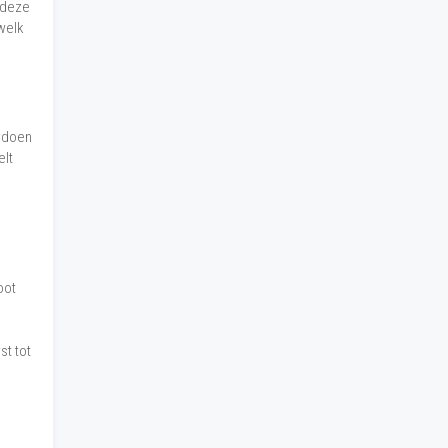
 deze
 welk
n doen
elt
oot
t tot