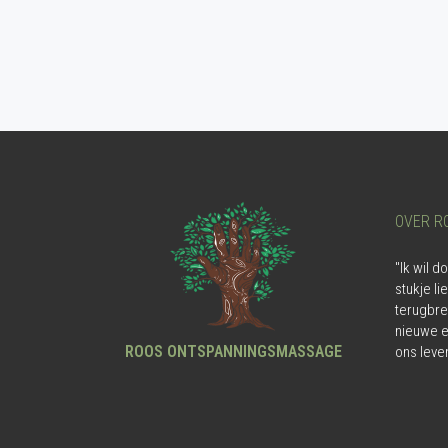
OVER R
"Ik wil 
stukje l
terugbre
nieuwe e
ROOS ONTSPANNINGSMASSAGE
ons leve