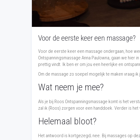
Voor de eerste keer een massage?
Voor de eerste keer een massage ondergaan, hoe werk
Ontspanningsmassage Anna Paulowna, gaan we hier in op
prettig vindt. Ik ben er om jou een heerlijke en ontspa
Om de massage zo soepel mogelijk te maken vraag ik je 
Wat neem je mee?
Als je bij Roos Ontspanningsmassage komt is het vers
zal ik (Roos) zorgen voor een handdoek. Verder is het 
Helemaal bloot?
Het antwoord is kortgezegd; nee. Bij massages op deze