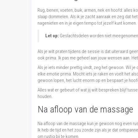
Rug, benen, voeten, buik, armen, nek en hoofd: alles kom
slaap dommelen. Als ik je zacht aanraak en zeg dat het kl
nagenieten en in je eigen tempo tot jezelf kunt komen.
Let op:
Geslachtsdelen worden niet meegenomen
Als je wilt praten tijdens de sessie is dat uiteraard ge
ook prima. Ik pas me geheel aan jouw wensen aan. Het
Als je iets minder prettig vindt, zeg het gewoon. Wil je
elke emotie prima. Mocht iets je raken en voelt het also
gewoon lopen, het lucht enorm op en bespaart je hoofdp
Alles wat er gebeurt of wat jij wilt bespreken blijf tus
houden.
Na afloop van de massage
Na afloop van de massage kun je gewoon nog even rust
Ik heb de tijd en het zou zonde zijn als je dat ontspann
om rustig bij te komen.