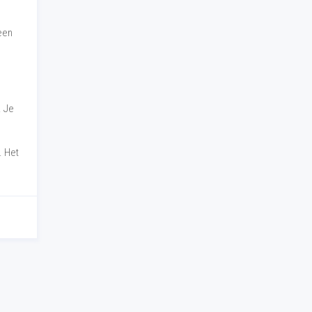
 een
. Je
. Het