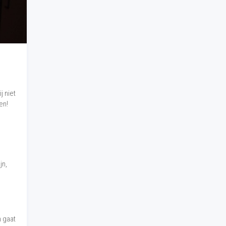
j niet
en!
jn,
n gaat