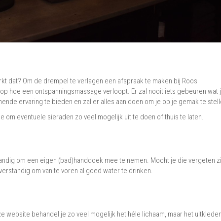
t dat? Om de drempel te verlagen een afspraak te maken bij Roos
 hoe een ontspanningsmassage verloopt. Er zal nooit iets gebeuren wat ji
nnende ervaring te bieden en zal er alles aan doen om je op je gemak te stell
om eventuele sieraden zo veel mogelijk uit te doen of thuis te laten.
tandig om een eigen (bad)handdoek mee te nemen. Mocht je die vergeten zi
verstandig om van te voren al goed water te drinken.
 website behandel je zo veel mogelijk het héle lichaam, maar het uitklede