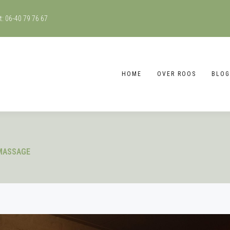
ct: 06-40 79 76 67
HOME
OVER ROOS
BLOG
MASSAGE