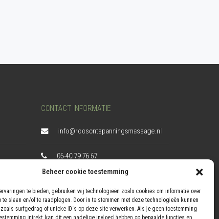
CONTACT INFORMATIE
info@roosontspanningsmassage.nl
06-40 79 76 67
Beheer cookie toestemming
KVK:
76914186
rvaringen te bieden, gebruiken wij technologieën zoals cookies om informatie over
Zuster Siffelslaan 3,
p te slaan en/of te raadplegen. Door in te stemmen met deze technologieën kunnen
zoals surfgedrag of unieke ID's op deze site verwerken. Als je geen toestemming
1761 DS, Anna Paulowna
oestemming intrekt, kan dit een nadelige invloed hebben op bepaalde functies en