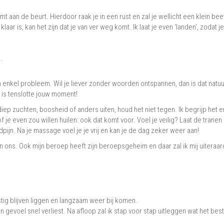
t aan de beurt. Hierdoor raak je in een rust en zal je wellicht een klein beet
aar is, kan het zijn dat je van ver weg komt. Ik laat je even 'landen', zodat je
.
en enkel probleem. Wil je liever zonder woorden ontspannen, dan is dat natuur
 is tenslotte jouw moment!
 diep zuchten, boosheid of anders uiten, houd het niet tegen. Ik begrijp het e
f je even zou willen huilen: ook dat komt voor. Voel je veilig? Laat de tranen
ijn. Na je massage voel je je vrij en kan je de dag zeker weer aan!
sen ons. Ook mijn beroep heeft zijn beroepsgeheim en daar zal ik mij uiteraar
ig blijven liggen en langzaam weer bij komen.
en gevoel snel verliest. Na afloop zal ik stap voor stap uitleggen wat het best