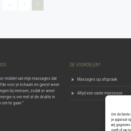
←
1
2
OOS
DE VOORDELEN?
door middel van mijn massages dat
Massages op afspraak
iefde voor je lichaam en geest weer
ngen bij mensen, zodat er weer
Altijd een vaste masseuse
nergie is om met al de drukte in
n om te gaan."
Om de beste e
je apparaat o
wij gegevens 
geeft of uw t