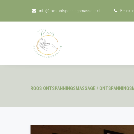
info@roosontspanningsmassage.nl
Bel dire
ROOS ONTSPANNINGSMASSAGE
/
ONTSPANNINGS