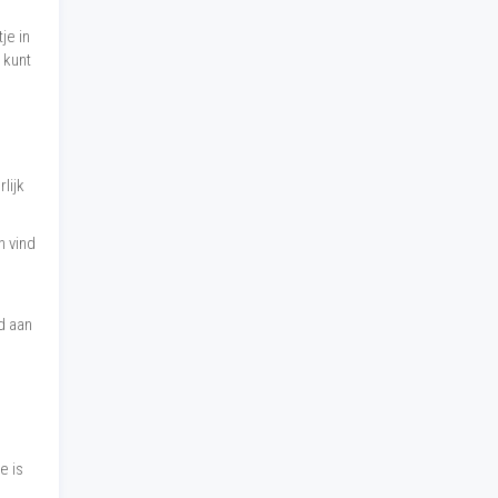
je in
 kunt
lijk
n vind
d aan
e is